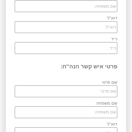
דוא''ל
נייד
פרטי איש קשר הנה''ח:
שם פרטי
שם משפחה
דוא''ל