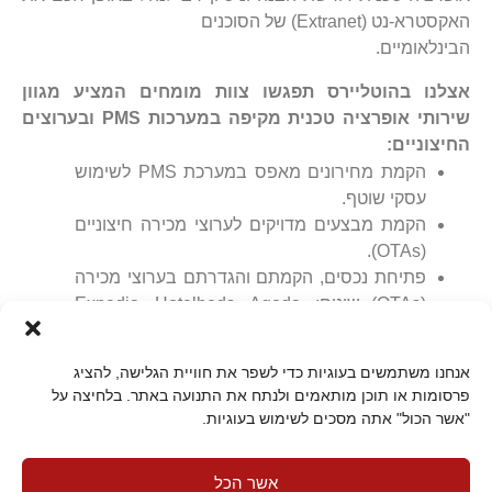
האקסטרא-נט (Extranet) של הסוכנים
הבינלאומיים.
אצלנו בהוטליירס תפגשו צוות מומחים המציע מגוון
שירותי אופרציה טכנית מקיפה במערכות
PMS
ובערוצים
החיצוניים:
הקמת מחירונים מאפס במערכת PMS לשימוש
עסקי שוטף.
הקמת מבצעים מדויקים לערוצי מכירה חיצוניים
(OTAs).
פתיחת נכסים, הקמתם והגדרתם בערוצי מכירה
(OTAs) שונים: Expedia, Hotelbeds, Agoda,
Airbnb, Booking.com
ניהול הפעילות השוטפת מול ערוצי מכירה
אנחנו משתמשים בעוגיות כדי לשפר את חוויית הגלישה, להציג
חיצוניים (OTAs).
פרסומות או תוכן מותאמים ולנתח את התנועה באתר. בלחיצה על
תחזוקה שוטפת של מחירוני YIELD.
"אשר הכול" אתה מסכים לשימוש בעוגיות.
אסטרטגיית תמחור משתנה: מבוססת על הבנה,
ציפייה והשפעה על התנהגות צרכנית כדי להגדיל
אשר הכל
רווחים ממשאב קבוע ומוגבל בזמן במערכת