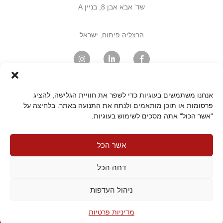
שד' אבא אבן 8, בניין A
הרצליה פיתוח, ישראל
מצאו אותנו במפה
אנחנו משתמשים בעוגיות כדי לשפר את חוויית הגלישה, להציג
פרסומות או תוכן מותאמים ולנתח את התנועה באתר. בלחיצה על
"אשר הכול" אתה מסכים לשימוש בעוגיות.
דף הבית
פתיחת קריאה
הרשמה לעדכונים
מדיניות פרטיות
תקנון האתר
אשר הכל
הצהרת נגישות
מפת האתר
צרו קשר
דחה הכל
ניהול העדפות
©2024 HOTELIERS – ALL RIGHTS
RESERVED
מדיניות פרטיות
לפרטים וייועץ חינם