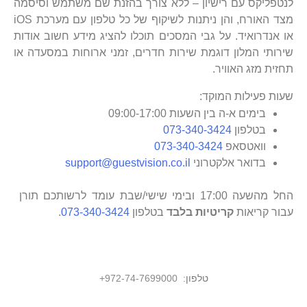
לנטפליקס עם רישיון – ללא צורך בהזנת שם משתמש וסיסמה
מצד האורח, והן ניתנות לשיקוף של כל טלפון עם מערכת iOS
או אנדרואיד. על גבי המסכים תוכלו להציג מידע חשוב אודות
שירותי המלון דוגמת שירות חדרים, זמני ארוחות במסעדה או
תחזית מזג האוויר.
שעות פעילות המוקד:
בימים א-ה בין השעות 09:00-17:00
בטלפון
073-340-3424
וואטסאפ
073-340-3424
בדואר אלקטרוני
support@guestvision.co.il
החל מהשעה 17:00 ובימי שישי/שבת עומד לרשותכם תורן
עבור קריאות
קריטיות בלבד
בטלפון
073-340-3424
.
טלפון:
972-74-7699000
+