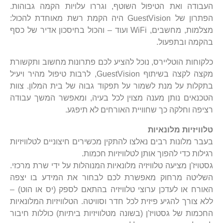
העבודה ואת הטיפול השוטף, וגררו עלויות הקמה גבוהות.
הפתרון של GuestVision היה הקמת רשת מאוחדת להכול:
מצלמות, מחשבים, WiFi ועוד – והכול בחיסכון אדיר של כסף
בהקמה ובתפעול.
כלקוחות הוטליירס, נוכל להציע לכם פתרונות מחשוב ותקשורת
מקצה לקצה בשיתוף GuestVision, לרבות טיפול מהיר ויעיל
בתקלות על מנת לשמור על תפקוד גבוה של בית המלון. צוות
הטכנאים נותן מענה מצוין לכל בעיה, ומאפשר המשך עבודה
רציפה וחלקה כך שחוויית האורחים לא תיפגע.
טלוויזיות מלונאיות
בעבר מלונות רבים נאלצו להתקין מכשירים חיצוניים לטלוויזיות
רגילות כדי להפוך אותן לטלוויזיות חכמות.
גסטויז'ן מציעה טלוויזיה מלונאיות המנוהלות על ידי שרת מרכזי.
השליטה מרחוק מאפשרת לכם לבחור את המידע בו יצפה
האורח או לעדכן ערוצי טלוויזיה בהתאם לספק (יס או הוט) –
ללא צורך להגיע פיזית לכל חדר וסוויטה. הטלוויזיות המלונאיות
החכמות של גסטויז'ן (בשונה מטלוויזיות ביתיות) כוללות חיבור