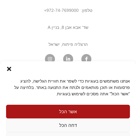
טלפון:
972-74-7699000
+
שד' אבא אבן 8, בניין A
הרצליה פיתוח, ישראל
מצאו אותנו במפה
אנחנו משתמשים בעוגיות כדי לשפר את חוויית הגלישה, להציג
פרסומות או תוכן מותאמים ולנתח את התנועה באתר. בלחיצה על
"אשר הכול" אתה מסכים לשימוש בעוגיות.
דף הבית
פתיחת קריאה
הרשמה לעדכונים
מדיניות פרטיות
תקנון האתר
אשר הכל
הצהרת נגישות
מפת האתר
צרו קשר
דחה הכל