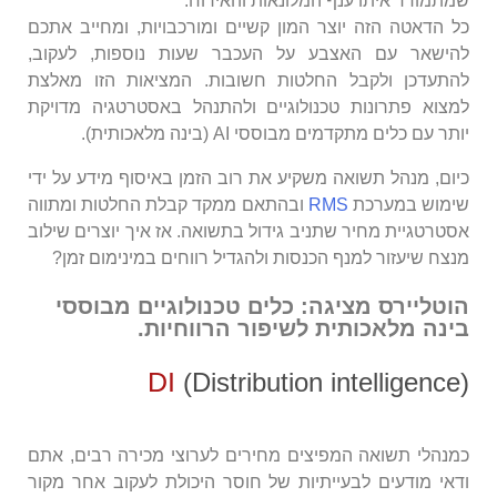
שמתמודד איתו ענף המלונאות והאירוח.
כל הדאטה הזה יוצר המון קשיים ומורכבויות, ומחייב אתכם
להישאר עם האצבע על העכבר שעות נוספות, לעקוב,
להתעדכן ולקבל החלטות חשובות. המציאות הזו מאלצת
למצוא פתרונות טכנולוגיים ולהתנהל באסטרטגיה מדויקת
יותר עם כלים מתקדמים מבוססי AI (בינה מלאכותית).
כיום, מנהל תשואה משקיע את רוב הזמן באיסוף מידע על ידי
שימוש במערכת
RMS
ובהתאם ממקד קבלת החלטות ומתווה
אסטרטגיית מחיר שתניב גידול בתשואה. אז איך יוצרים שילוב
מנצח שיעזור למנף הכנסות ולהגדיל רווחים במינימום זמן?
הוטליירס מציגה: כלים טכנולוגיים מבוססי
בינה מלאכותית לשיפור הרווחיות.
DI
(Distribution intelligence)
כמנהלי תשואה המפיצים מחירים לערוצי מכירה רבים, אתם
ודאי מודעים לבעייתיות של חוסר היכולת לעקוב אחר מקור