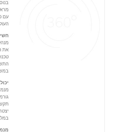
מראש
עם כל
העולם
חשיב
מנהל
את ה
טכנו
התשת
במשאב
יכול
מנמ"ר
גורמי
תקשו
יצטר
במלו
מנמ"