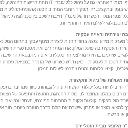
בנוסף, מנמ"ר אחראי גם על ניהול כלל עובדי IT ת
 בזמן ובתקציב. זהו תפקיד רוחבי המחייב הבנה ארגונית-תהליכית מו
ל ענפי המלון. הכשרתו של מנמ"ר חייבת לשלב בין טכנולוגיה לניהול כ
 הטכנולוגי לעולם האירוח והתיירות.
ה יצירתית וראייה עסקית
 מערכות מידע נמצא בחוד החנית ליצירת מינוף עסקי בתחום המלונאות
זירה העסקית בה פועל המלון, את המתחרים ואת אסטרטגיית השיווק ו
לוגיים שיתמכו בה ויתרמו לצמיחה כלכלית. ואיפה מתבטאת החשיבה 
ית הטכנית לעסקית – כאן נדרש כשרונו של מנמ"ר במציאת פתרונות
ים, יקצצו בלוחות זמנים ויתרמו ליעילות המלון.
ות מעולות של ניהול ותקשורת
 חייב להיות בעל יכולות תקשורת וניהול גבוהות, כיוון שמדובר בתפ
ם רבים במלון ומחוצה לו. יכולות ההנהגה, ההנעה והתפעול של הצוות
רת מול ספקים, קולגות ולקוחות מהתחום הפיננסי, העסקי ומשאבי הא
ך למצוא מוצר או פתרון שישרת את כולם בדרך הטובה ביותר, תוך אינ
ן או ברשת.
ר מלונאי מבית הוטליירס