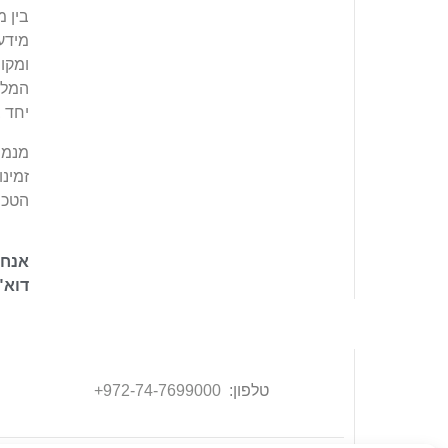
בין 
מידע 
ומקו
המלו
יחד ב
מנמ"ר
זמינו
הטכנו
אנחנ
דוא"
טלפון:
972-74-7699000
+