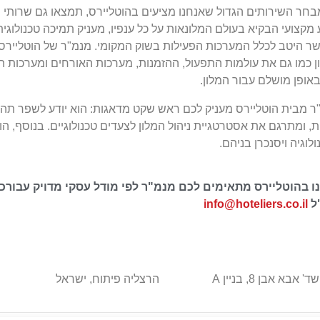
מבחר השירותים הגדול שאנחנו מציעים בהוטליירס, תמצאו גם שרותי 
מקצועי הבקיא בעולם המלונאות על כל ענפיו, מעניק תמיכה טכנולוגי
שר היטב לכלל המערכות הפעילות בשוק המקומי. מנמ"ר של הוטליירס 
ן כמו גם את עולמות התפעול, ההזמנות, מערכות האורחים ומערכות הב
אופן מושלם עבור המלון.
 מבית הוטליירס מעניק לכם ראש שקט מדאגות: הוא יודע לשפר תהליכי
ת, ומתרגם את אסטרטגיית ניהול המלון לצעדים טכנולוגיים. בנוסף, הו
לוגיה ויסנכרן בניהם.
ו בהוטליירס מתאימים לכם מנמ"ר לפי מודל עסקי מדויק עבורכם
ל
info@hoteliers.co.il
שד' אבא אבן 8, בניין A
הרצליה פיתוח, ישראל