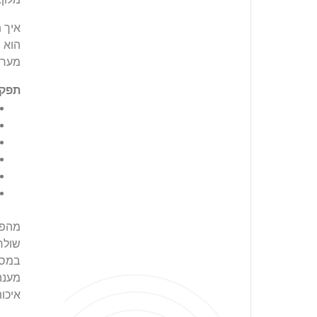
איך 
הוא 
מערכ
תפקי
מהפכ
שולח
במסג
מענה
איכות