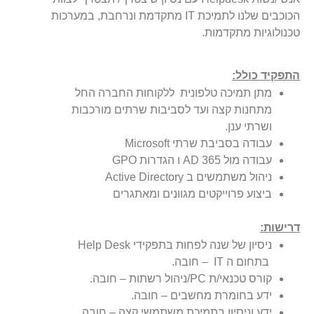
הכוכבים שלנו לתמיכת IT מתקדמת ונרחבת, במערכות
טכנולוגיות מתקדמות.
התפקיד כולל:
מתן תמיכה טלפונית ללקוחות החברה החל
מתחנות קצה ועד לסביבות שרתים מורכבות
ושרתי ענן.
עבודה בסביבת שרתי Microsoft
עבודה מול AD 365 ו הגדרות GPO
ניהול משתמשים ב Active Directory
ביצוע פרוייקטים מגוונים ומאתגרים
דרישות:
ניסיון של שנה לפחות בתפקידי Help Desk
בתחום ה IT – חובה.
קורס טכנאי/ת PC/ניהול רשתות – חובה.
ידע בחומרת מחשבים – חובה.
ידע וניסיון בתמיכת משתמשי קצה – חובה.